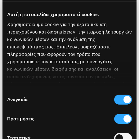
Αυτή η ιστοσελίδα χρησιμοποιεί cookies
Χρησιμοποιούμε cookie για την εξατομίκευση
περιεχομένου και διαφημίσεων, την παροχή λειτουργιών
κοινωνικών μέσων και την ανάλυση της
επισκεψιμότητάς μας. Επιπλέον, μοιραζόμαστε
πληροφορίες που αφορούν τον τρόπο που
χρησιμοποιείτε τον ιστότοπό μας με συνεργάτες
κοινωνικών μέσων, διαφήμισης και αναλύσεων, οι
οποίοι ενδεχομένως να τις συνδυάσουν με άλλες
πληροφορίες που τους έχετε παραχωρήσει ή τις οποίες
έχουν συλλέξει σε σχέση με την από μέρους σας χρήση
Επιλογή
των υπηρεσιών τους.
Αναγκαία
συγκατάθεσης
Προτιμήσεις
Στατιστικά