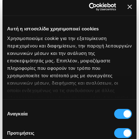
Human Resources
We invest
Αυτή η ιστοσελίδα χρησιμοποιεί cookies
in a safe, meritocratic and collaborative work
Χρησιμοποιούμε cookie για την εξατομίκευση
environment
περιεχομένου και διαφημίσεων, την παροχή λειτουργιών
κοινωνικών μέσων και την ανάλυση της
επισκεψιμότητάς μας. Επιπλέον, μοιραζόμαστε
πληροφορίες που αφορούν τον τρόπο που
COMPATIBILITY & SAFETY
χρησιμοποιείτε τον ιστότοπό μας με συνεργάτες
κοινωνικών μέσων, διαφήμισης και αναλύσεων, οι
High standards in safety and
οποίοι ενδεχομένως να τις συνδυάσουν με άλλες
regulatory compliance
πληροφορίες που τους έχετε παραχωρήσει ή τις οποίες
έχουν συλλέξει σε σχέση με την από μέρους σας χρήση
Επιλογή
των υπηρεσιών τους.
Αναγκαία
We implement structured policies and procedures
συγκατάθεσης
to manage risk, protect data and ensure business
continuity.
Προτιμήσεις