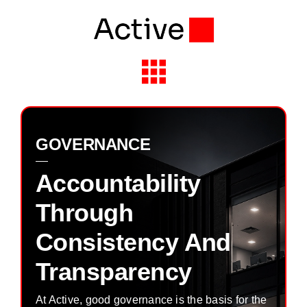
Skip
to
content
Toggle
Navigation
Solutions & Services
GOVERNANCE
Industries
Accountability
Through
Partners
Consistency And
About Active
Transparency
Insights
At Active, good governance is the basis for the