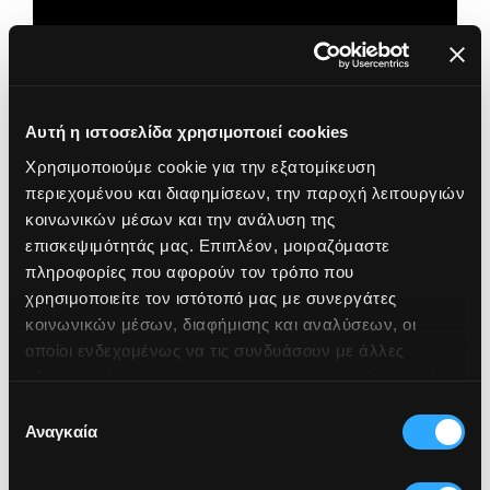
Ανθρώπινο Δυναμικό
Επενδύουμε
σε ένα ασφαλές, αξιοκρατικό και συνεργατικό
Αυτή η ιστοσελίδα χρησιμοποιεί cookies
περιβάλλον εργασίας
Χρησιμοποιούμε cookie για την εξατομίκευση
περιεχομένου και διαφημίσεων, την παροχή λειτουργιών
κοινωνικών μέσων και την ανάλυση της
επισκεψιμότητάς μας. Επιπλέον, μοιραζόμαστε
ΣΥΜΜΟΡΦΩΣΗ & ΑΣΦΑΛΕΙΑ
πληροφορίες που αφορούν τον τρόπο που
χρησιμοποιείτε τον ιστότοπό μας με συνεργάτες
Υψηλά πρότυπα σε ασφάλεια και
κοινωνικών μέσων, διαφήμισης και αναλύσεων, οι
κανονιστική συμμόρφωση
οποίοι ενδεχομένως να τις συνδυάσουν με άλλες
πληροφορίες που τους έχετε παραχωρήσει ή τις οποίες
έχουν συλλέξει σε σχέση με την από μέρους σας χρήση
Επιλογή
Εφαρμόζουμε δομημένες πολιτικές και διαδικασίες
των υπηρεσιών τους.
Αναγκαία
για τη διαχείριση κινδύνων, την προστασία
συγκατάθεσης
δεδομένων και τη διασφάλιση της επιχειρησιακής
συνέχειας.