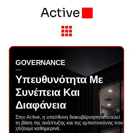
Skip
to
content
Toggle
Navigation
Solutions & Services
GOVERNANCE
Industries
Υπευθυνότητα Με
Συνέπεια Και
Partners
Διαφάνεια
About Active
Στην Active, η υπεύθυνη διακυβέρνηση αποτελεί
τη βάση της ανάπτυξης και της εμπιστοσύνης που
Insights
χτίζουμε καθημερινά.