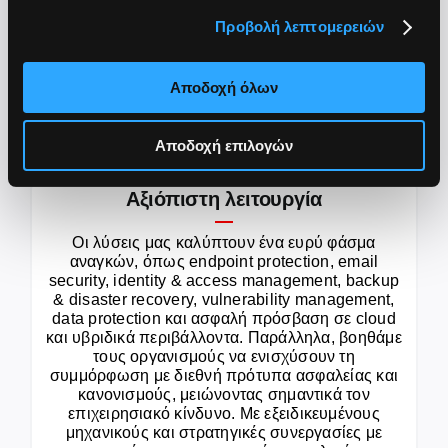
Προβολή λεπτομερειών
Hybrid Infrastructure Solutions
Αποδοχή όλων
Υλοποίηση και διαχείριση σύγχρονων υποδομών
σε on-premise και cloud περιβάλλοντα
Αποδοχή επιλογών
Αξιόπιστη λειτουργία
Οι λύσεις μας καλύπτουν ένα ευρύ φάσμα
αναγκών, όπως endpoint protection, email
security, identity & access management, backup
& disaster recovery, vulnerability management,
data protection και ασφαλή πρόσβαση σε cloud
και υβριδικά περιβάλλοντα. Παράλληλα, βοηθάμε
τους οργανισμούς να ενισχύσουν τη
συμμόρφωση με διεθνή πρότυπα ασφαλείας και
κανονισμούς, μειώνοντας σημαντικά τον
επιχειρησιακό κίνδυνο. Με εξειδικευμένους
μηχανικούς και στρατηγικές συνεργασίες με