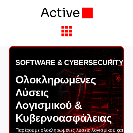
Skip
to
content
Toggle
Navigation
Solutions & Services
SOFTWARE & CYBERSECURITY
Industries
Ολοκληρωμένες
Partners
Λύσεις
Λογισμικού &
About Active
Κυβερνοασφάλειας
Insights
Παρέχουμε ολοκληρωμένες λύσεις λογισμικού και