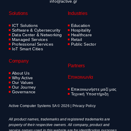
info@active.gr
Solutions
Industries
ICT Solutions
Education
Software & Cybersecurity
Hospitality
Data Center & Networking
Healthcare
Managed Services
Retail
Professional Services
Public Sector
IoT Smart Cities
Company
Partners
About Us
Επικοινωνία
Why Active
Our Values
Our Journey
Επικοινωνήστε μαζί μας
Governance
Τεχνική Υποστήριξη
Active Computer Systems SA © 2026 |
Privacy Policy
All product names, trademarks and registered trademarks are
property of their respective owners. All company, product and
service names used in this website are for identification purposes.