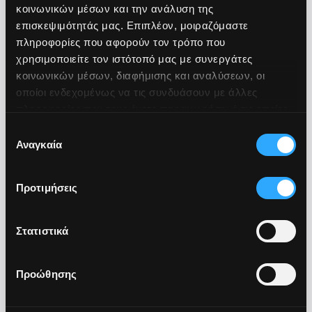
Διασφάλιση δεδομένων και συσκευών σε όλο το
κοινωνικών μέσων και την ανάλυση της
εύρος της επιχείρησης
επισκεψιμότητάς μας. Επιπλέον, μοιραζόμαστε
πληροφορίες που αφορούν τον τρόπο που
χρησιμοποιείτε τον ιστότοπό μας με συνεργάτες
κοινωνικών μέσων, διαφήμισης και αναλύσεων, οι
οποίοι ενδεχομένως να τις συνδυάσουν με άλλες
πληροφορίες που τους έχετε παραχωρήσει ή τις οποίες
έχουν συλλέξει σε σχέση με την από μέρους σας χρήση
Επιλογή
των υπηρεσιών τους.
Αναγκαία
συγκατάθεσης
Security Monitoring & Response
Προτιμήσεις
Συνεχής παρακολούθηση, ανίχνευση και απόκριση
σε περιστατικά ασφαλείας
Στατιστικά
Προώθησης