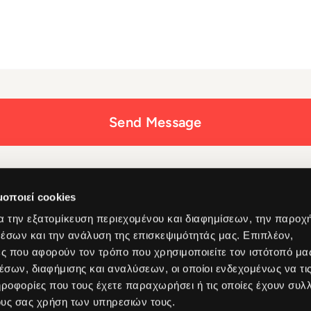
Send Message
μοποιεί cookies
α την εξατομίκευση περιεχομένου και διαφημίσεων, την παροχ
έσων και την ανάλυση της επισκεψιμότητάς μας. Επιπλέον,
Industries
Company
ς που αφορούν τον τρόπο που χρησιμοποιείτε τον ιστότοπό μα
Education
About Us
σων, διαφήμισης και αναλύσεων, οι οποίοι ενδεχομένως να τι
security
Hospitality
Why Acti
οφορίες που τους έχετε παραχωρήσει ή τις οποίες έχουν συλλ
tworking
Healthcare
Our Valu
s
Retail
Our Jour
ους σας χρήση των υπηρεσιών τους.
ices
Public Sector
Governa