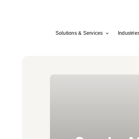
Skip
to
content
Solutions & Services
Industrie