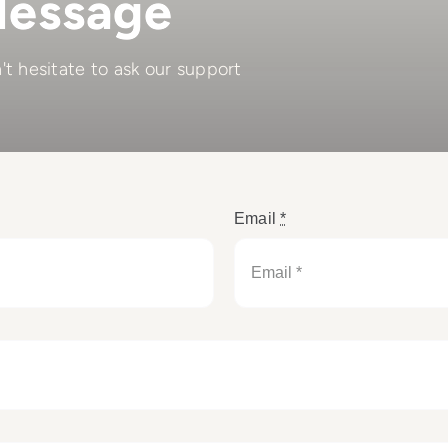
Message
t hesitate to ask our support
Email
*