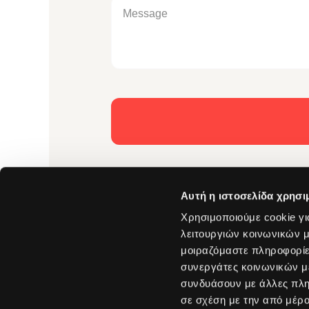
Αυτή η ιστοσελίδα χρησι
Χρησιμοποιούμε cookie γι
λειτουργιών κοινωνικών μ
Solutions
μοιραζόμαστε πληροφορίε
ICT Solutions
συνεργάτες κοινωνικών μέ
Software & Cyber
15 Tsiklitira str
συνδυάσουν με άλλες πληρ
Data Center & Ne
14121 Neo Iraklio
Managed Service
Athens – Greece
σε σχέση με την από μέρ
Professional Serv
Tel. + 30 210 65 77 900