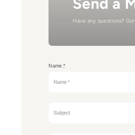
Send a 
Have any questions? Don'
Name
*