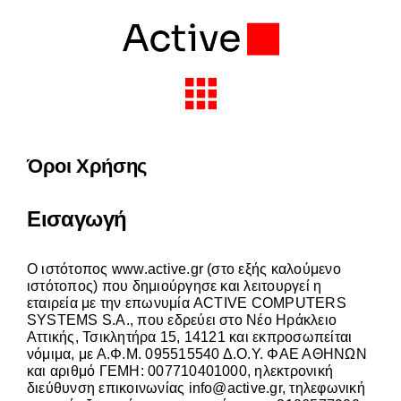
Skip
to
content
Toggle
Navigation
Solutions & Services
Όροι Χρήσης
Industries
Εισαγωγή
Partners
O ιστότοπος
www.active.gr
(στο εξής καλούμενο
ιστότοπος) που δημιούργησε και λειτουργεί η
εταιρεία με την επωνυμία ACTIVE COMPUTERS
SYSTEMS S.A., που εδρεύει στο Νέο Ηράκλειο
About Active
Αττικής, Τσικλητήρα 15, 14121 και εκπροσωπείται
νόμιμα, με Α.Φ.Μ. 095515540 Δ.Ο.Υ. ΦΑΕ ΑΘΗΝΩΝ
και αριθμό ΓΕΜΗ: 007710401000, ηλεκτρονική
Insights
διεύθυνση επικοινωνίας
info@active.gr
, τηλεφωνική