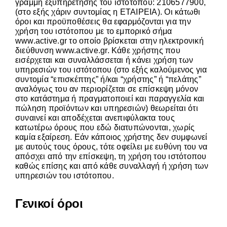
γραμμή εξυπηρέτησης του ιστότοπου: 2106577900,
(στο εξής χάριν συντομίας η ΕΤΑΙΡΕΙΑ). Οι κάτωθι
όροι και προϋποθέσεις θα εφαρμόζονται για την
Careers
χρήση του ιστότοπου με το εμπορικό σήμα
www.active.gr
το οποίο βρίσκεται στην ηλεκτρονική
διεύθυνση
www.active.gr
. Κάθε χρήστης που
GET IN TOUCH
εισέρχεται και συναλλάσσεται ή κάνει χρήση των
υπηρεσιών του ιστότοπου (στο εξής καλούμενος για
συντομία “επισκέπτης” ή/και “χρήστης” ή “πελάτης”
αναλόγως του αν περιορίζεται σε επίσκεψη μόνον
στο κατάστημα ή πραγματοποιεί και παραγγελία και
πώληση προϊόντων και υπηρεσιών) θεωρείται ότι
συναινεί και αποδέχεται ανεπιφύλακτα τους
κατωτέρω όρους που εδώ διατυπώνονται, χωρίς
καμία εξαίρεση. Εάν κάποιος χρήστης δεν συμφωνεί
με αυτούς τους όρους, τότε οφείλει με ευθύνη του να
απόσχει από την επίσκεψη, τη χρήση του ιστότοπου
καθώς επίσης και από κάθε συναλλαγή ή χρήση των
υπηρεσιών του ιστότοπου.
Γενικοί όροι