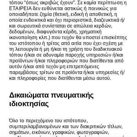
τόπου “όπως ακριβώς έχουν”. Σε καμία περίπτωση η
ΕΤΑΙΡΕΙΑ δεν ευθύνεται αστικώς ή ποινικώς για
οποιαδήποτε ζημία (θετική, ειδική ή αποθετική, η
οποία ενδεικτικά και όχι περιοριστικά, διαζευκτικά ή/
και σωρευτικά συνίσταται σε απώλεια κερδών,
δεδομένων, διαφυγόντα κέρδη, χρηματική
ικανοποίηση κλπ.) που τυχόν θα υποστεί επισκέπτης
του ιστότοπου ή τρίτος από αιτία που έχει σχέση με
τη λειτουργία ή μη ή/και τη χρήση του διαδικτυακού
τόπου ή/και σε αδυναμία παροχής υπηρεσιών ή/και
προϊόντων ή/και πληροφοριών που διατίθενται από
αυτόν ή/και από τυχόν μη επιτρεπόμενες
παρεμβάσεις τρίτων σε προϊόντα ή/και υπηρεσίες ή/
και πληροφορίες που διατίθενται μέσω αυτού.
Δικαιώματα πνευματικής
ιδιοκτησίας
Όλο το περιεχόμενο του ιστότοπου,
συμπεριλαμβανομένων και των διακριτικών τίτλων,
σημάτων, εικόνων, γραφικών, φωτογραφιών,