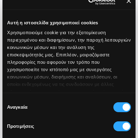
Αυτή η ιστοσελίδα χρησιμοποιεί cookies
Χρησιμοποιούμε cookie για την εξατομίκευση
περιεχομένου και διαφημίσεων, την παροχή λειτουργιών
κοινωνικών μέσων και την ανάλυση της
επισκεψιμότητάς μας. Επιπλέον, μοιραζόμαστε
πληροφορίες που αφορούν τον τρόπο που
χρησιμοποιείτε τον ιστότοπό μας με συνεργάτες
κοινωνικών μέσων, διαφήμισης και αναλύσεων, οι
οποίοι ενδεχομένως να τις συνδυάσουν με άλλες
Διαδραστικοί Projectors για Νηπιαγωγεία
πληροφορίες που τους έχετε παραχωρήσει ή τις οποίες
έχουν συλλέξει σε σχέση με την από μέρους σας χρήση
Επιλογή
των υπηρεσιών τους.
Αναγκαία
συγκατάθεσης
Διαδραστικοί προβολείς για δημιουργικά
μαθήματα και παιχνίδια
Προτιμήσεις