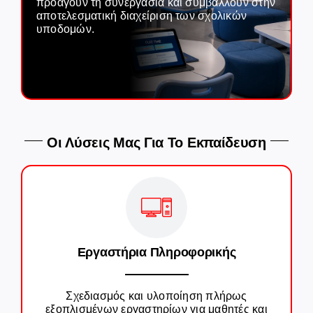
προάγουν τη συνεργασία και συμβάλλουν στην
αποτελεσματική διαχείριση των σχολικών
υποδομών.
Careers
GET IN TOUCH
Οι Λύσεις Μας Για Το Εκπαίδευση
Εργαστήρια Πληροφορικής
Σχεδιασμός και υλοποίηση πλήρως
εξοπλισμένων εργαστηρίων για μαθητές και