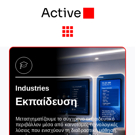
Skip
to
content
Toggle
Navigation
Solutions & Services
Industries
Industries
Partners
Εκπαίδευση
About Active
Μετασχηματίζουμε το σύγχρονο εκπαιδευτικό
περιβάλλον μέσα από καινοτόμες τεχνολογικές
Insights
λύσεις που ενισχύουν τη διαδραστική μάθηση,