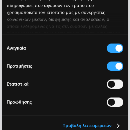
διαθεσιμότητα και ασφάλεια
πληροφορίες που αφορούν τον τρόπο που
χρησιμοποιείτε τον ιστότοπό μας με συνεργάτες
κοινωνικών μέσων, διαφήμισης και αναλύσεων, οι
οποίοι ενδεχομένως να τις συνδυάσουν με άλλες
πληροφορίες που τους έχετε παραχωρήσει ή τις οποίες
έχουν συλλέξει σε σχέση με την από μέρους σας χρήση
Επιλογή
των υπηρεσιών τους.
Αναγκαία
συγκατάθεσης
Digital Transformation
Προτιμήσεις
Τεχνολογικές λύσεις για τον ψηφιακό
μετασχηματισμό και τη σύγχρονη λειτουργία των
Στατιστικά
οργανισμών
Προώθησης
Προβολή λεπτομερειών