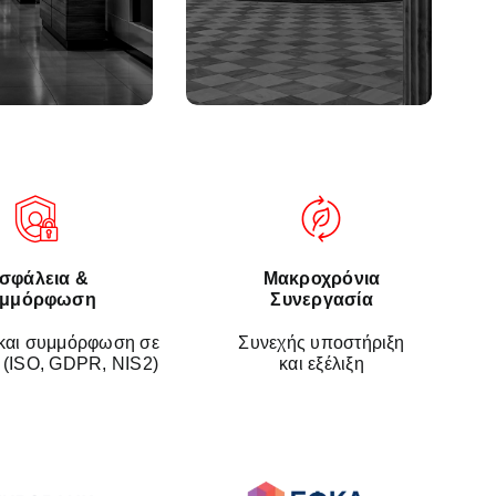
δική κλίμακα, με
επιχειρησιακή
ή διαθεσιμότητα.
υποστήριξη.
σφάλεια &
Μακροχρόνια
υμμόρφωση
Συνεργασία
και συμμόρφωση σε
Συνεχής υποστήριξη
 (ISO, GDPR, NIS2)
και εξέλιξη