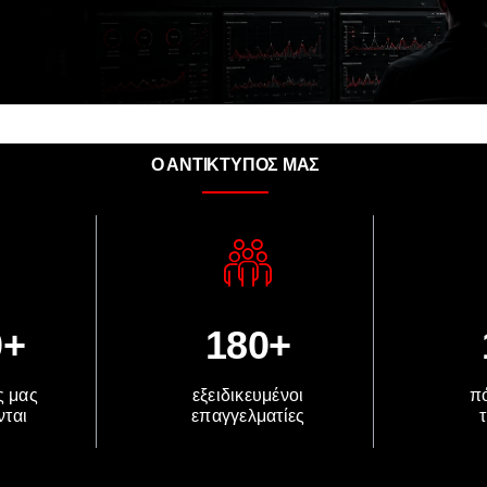
Ο ΑΝΤΙΚΤΥΠΟΣ ΜΑΣ
0+
180+
ς μας
εξειδικευμένοι
πό
νται
επαγγελματίες