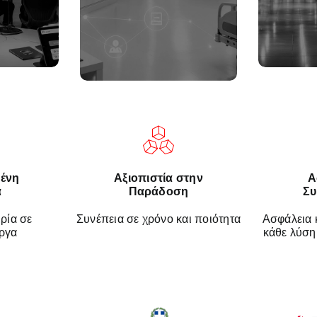
ριση των
πανελλα
λειτουργία οργανισμών
οδομών.
υψηλ
υγείας με ασφάλεια,
αξιοπιστία.
ένη
Αξιοπιστία στην
Α
α
Παράδοση
Σ
ρία σε
Συνέπεια σε χρόνο και ποιότητα
Ασφάλεια 
έργα
κάθε λύση