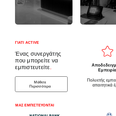
συνδεσιμότητα σε κάθε
διαχεί
χώρο του ξενοδοχείου.
σχολικών υπ
ΓΙΑΤΙ ACTIVE
Ένας συνεργάτης
που μπορείτε να
Αποδεδειγμ
εμπιστευτείτε
.
Εμπειρί
Πολυετής εμπει
Μάθετε
απαιτητικά 
Περισσότερα
ΜΑΣ ΕΜΠΙΣΤΕΥΟΝΤΑΙ