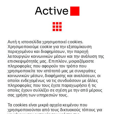
Skip
to
content
Toggle
Navigation
Αυτή η ιστοσελίδα χρησιμοποιεί cookies.
Solutions & Services
Χρησιμοποιούμε cookie για την εξατομίκευση
περιεχομένου και διαφημίσεων, την παροχή
λειτουργιών κοινωνικών μέσων και την ανάλυση της
Industries
επισκεψιμότητάς μας. Επιπλέον, μοιραζόμαστε
πληροφορίες που αφορούν τον τρόπο που
χρησιμοποιείτε τον ιστότοπό μας με συνεργάτες
κοινωνικών μέσων, διαφήμισης και αναλύσεων, οι
Partners
οποίοι ενδεχομένως να τις συνδυάσουν με άλλες
πληροφορίες που τους έχετε παραχωρήσει ή τις
οποίες έχουν συλλέξει σε σχέση με την από μέρους
About Active
σας χρήση των υπηρεσιών τους.
Τα cookies είναι μικρά αρχεία κειμένου που
Insights
χρησιμοποιούνται από τους δικτυακούς τόπους για