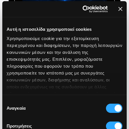
Creation of a New Virtualization Cluster
Zero-Downtime vMotion Migration
Αυτή η ιστοσελίδα χρησιμοποιεί cookies
Resource & Performance Optimization
Χρησιμοποιούμε cookie για την εξατομίκευση
περιεχομένου και διαφημίσεων, την παροχή λειτουργιών
κοινωνικών μέσων και την ανάλυση της
επισκεψιμότητάς μας. Επιπλέον, μοιραζόμαστε
πληροφορίες που αφορούν τον τρόπο που
χρησιμοποιείτε τον ιστότοπό μας με συνεργάτες
High Availability Networking
κοινωνικών μέσων, διαφήμισης και αναλύσεων, οι
οποίοι ενδεχομένως να τις συνδυάσουν με άλλες
πληροφορίες που τους έχετε παραχωρήσει ή τις οποίες
έχουν συλλέξει σε σχέση με την από μέρους σας χρήση
Επιλογή
των υπηρεσιών τους.
Αναγκαία
συγκατάθεσης
Προτιμήσεις