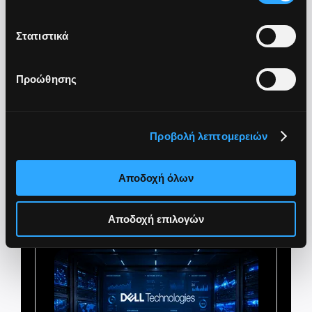
Στατιστικά
Προώθησης
100Gbps Connectivity to Core Switches
High Availability & Redundancy
Secure & Reliable Network Infrastructure
Προβολή λεπτομερειών
Αποδοχή όλων
Αποδοχή επιλογών
Expert Services & Training