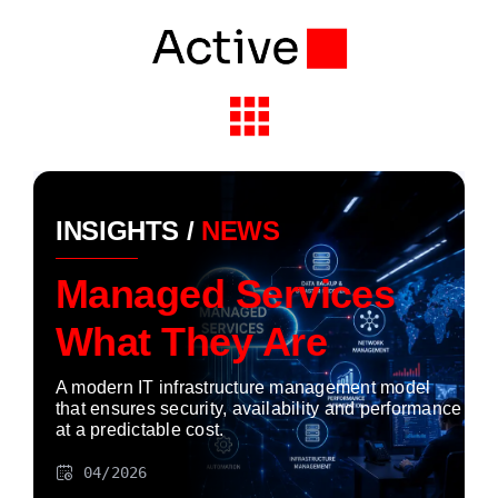
Skip
to
content
Toggle
Navigation
Solutions & Services
INSIGHTS /
NEWS
Industries
Managed Services
What They Are
Partners
A modern IT infrastructure management model
About Active
that ensures security, availability and performance
at a predictable cost.
04/2026
Insights