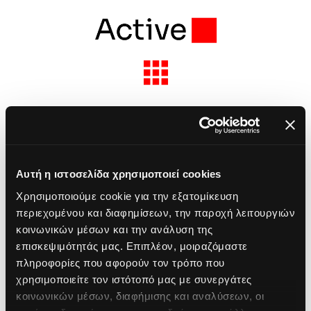
Skip
to
content
Toggle
Navigation
Solutions & Services
Previous
Next
Industries
Αυτή η ιστοσελίδα χρησιμοποιεί cookies
Project Description
Χρησιμοποιούμε cookie για την εξατομίκευση
Partners
περιεχομένου και διαφημίσεων, την παροχή λειτουργιών
κοινωνικών μέσων και την ανάλυση της
Project Details
επισκεψιμότητάς μας. Επιπλέον, μοιραζόμαστε
About Active
πληροφορίες που αφορούν τον τρόπο που
χρησιμοποιείτε τον ιστότοπό μας με συνεργάτες
Categories:
Networking
κοινωνικών μέσων, διαφήμισης και αναλύσεων, οι
Insights
Retail