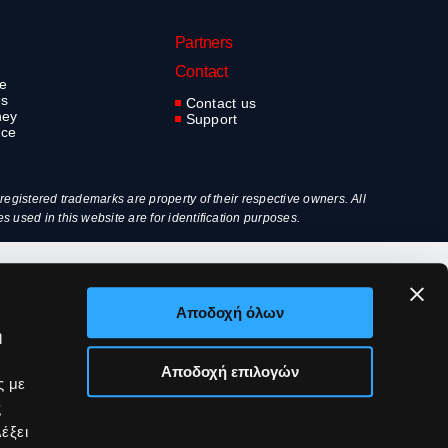
Partners
Contact
ve
es
Contact us
ney
Support
nce
egistered trademarks are property of their respective owners. All
used in this website are for identification purposes.
Αποδοχή όλων
ή
Αποδοχή επιλογών
ς με
ς
έξει