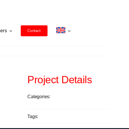
ers
Contact
Previous
Next
Project Details
Categories:
Banking
managed services
Tags:
Lenovo