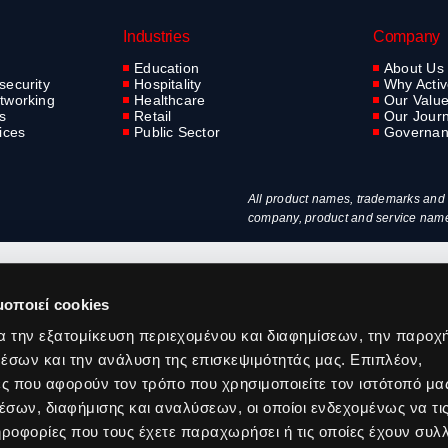
Industries
Company
Education
About Us
security
Hospitality
Why Acti
tworking
Healthcare
Our Valu
s
Retail
Our Jour
ices
Public Sector
Governa
All product names, trademarks and r
company, product and service names 
μοποιεί cookies
α την εξατομίκευση περιεχομένου και διαφημίσεων, την παροχ
έσων και την ανάλυση της επισκεψιμότητάς μας. Επιπλέον,
ς που αφορούν τον τρόπο που χρησιμοποιείτε τον ιστότοπό μα
σων, διαφήμισης και αναλύσεων, οι οποίοι ενδεχομένως να τι
οφορίες που τους έχετε παραχωρήσει ή τις οποίες έχουν συλλ