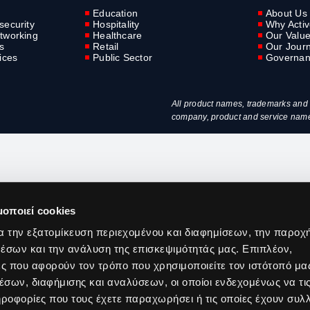
Education
About Us
security
Hospitality
Why Acti
tworking
Healthcare
Our Valu
s
Retail
Our Jour
ices
Public Sector
Governa
All product names, trademarks and r
company, product and service names 
μοποιεί cookies
α την εξατομίκευση περιεχομένου και διαφημίσεων, την παροχ
έσων και την ανάλυση της επισκεψιμότητάς μας. Επιπλέον,
ς που αφορούν τον τρόπο που χρησιμοποιείτε τον ιστότοπό μα
σων, διαφήμισης και αναλύσεων, οι οποίοι ενδεχομένως να τι
οφορίες που τους έχετε παραχωρήσει ή τις οποίες έχουν συλλ