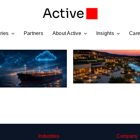
ries
Partners
About Active
Insights
Care
W Costa Navarino
Industries
Company