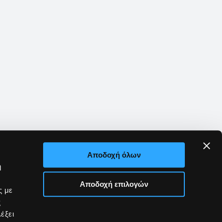
Αποδοχή όλων
ή
Αποδοχή επιλογών
ς με
ς
έξει