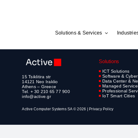
Skip
to
content
Solutions & Services
Industrie
Solutions
ICT Solutions
Software & Cyber
15 Tsiklitira str
Data Center & Ne
14121 Neo Iraklio
Managed Service
Athens – Greece
Professional Serv
Tel. + 30 210 65 77 900
IoT Smart Cities
info@active.gr
Active Computer Systems SA © 2026 |
Privacy Policy