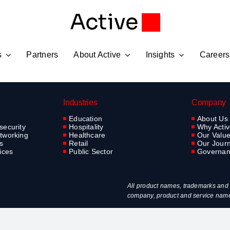
s
Partners
About Active
Insights
Careers
Industries
Company
Education
About Us
security
Hospitality
Why Acti
tworking
Healthcare
Our Valu
s
Retail
Our Jour
ices
Public Sector
Governa
All product names, trademarks and r
company, product and service names 