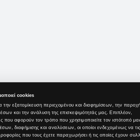
μοποιεί cookies
α την εξατομίκευση περιεχομένου και διαφημίσεων, την παροχ
έσων και την ανάλυση της επισκεψιμότητάς μας. Επιπλέον,
ς που αφορούν τον τρόπο που χρησιμοποιείτε τον ιστότοπό μα
σων, διαφήμισης και αναλύσεων, οι οποίοι ενδεχομένως να τι
οφορίες που τους έχετε παραχωρήσει ή τις οποίες έχουν συλλ