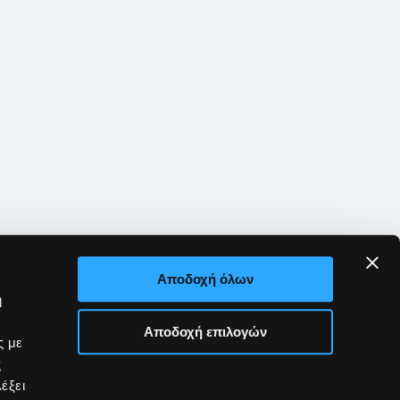
Αποδοχή όλων
ή
Αποδοχή επιλογών
ς με
ς
έξει