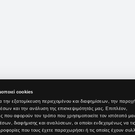
μοποιεί cookies
α την εξατομίκευση περιεχομένου και διαφημίσεων, την παροχ
έσων και την ανάλυση της επισκεψιμότητάς μας. Επιπλέον,
ς που αφορούν τον τρόπο που χρησιμοποιείτε τον ιστότοπό μα
σων, διαφήμισης και αναλύσεων, οι οποίοι ενδεχομένως να τι
οφορίες που τους έχετε παραχωρήσει ή τις οποίες έχουν συλλ