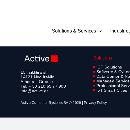
Skip
to
content
Solutions & Services
Industrie
Solutions
ICT Solutions
Software & Cyber
15 Tsiklitira str
Data Center & Ne
14121 Neo Iraklio
Managed Service
Athens – Greece
Professional Serv
Tel. + 30 210 65 77 900
IoT Smart Cities
info@active.gr
Active Computer Systems SA © 2026 |
Privacy Policy