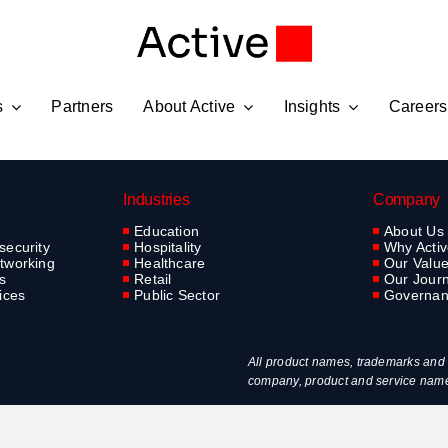
s
Partners
About Active
Insights
Careers
Industries
Company
Education
About Us
security
Hospitality
Why Acti
tworking
Healthcare
Our Valu
s
Retail
Our Jour
ices
Public Sector
Governa
All product names, trademarks and r
company, product and service names 