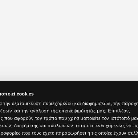
μοποιεί cookies
α την εξατομίκευση περιεχομένου και διαφημίσεων, την παροχ
έσων και την ανάλυση της επισκεψιμότητάς μας. Επιπλέον,
ς που αφορούν τον τρόπο που χρησιμοποιείτε τον ιστότοπό μα
σων, διαφήμισης και αναλύσεων, οι οποίοι ενδεχομένως να τι
οφορίες που τους έχετε παραχωρήσει ή τις οποίες έχουν συλλ