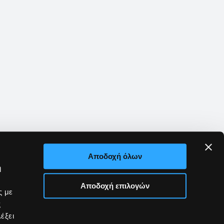
Αποδοχή όλων
ή
Αποδοχή επιλογών
ς με
ς
έξει