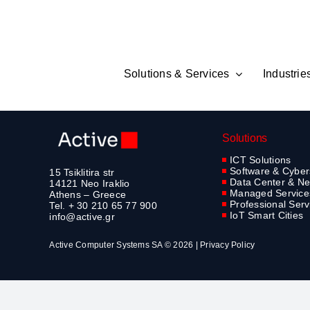
Skip
to
content
Solutions & Services
Industrie
Solutions
ICT Solutions
Software & Cyber
15 Tsiklitira str
Data Center & Ne
14121 Neo Iraklio
Managed Service
Athens – Greece
Professional Serv
Tel. + 30 210 65 77 900
IoT Smart Cities
info@active.gr
Active Computer Systems SA © 2026 |
Privacy Policy