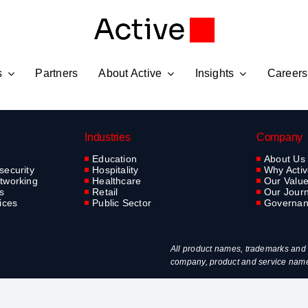
s
Partners
About Active
Insights
Careers
Industries
Company
Education
About Us
security
Hospitality
Why Acti
tworking
Healthcare
Our Valu
s
Retail
Our Jour
ices
Public Sector
Governa
All product names, trademarks and r
company, product and service names 