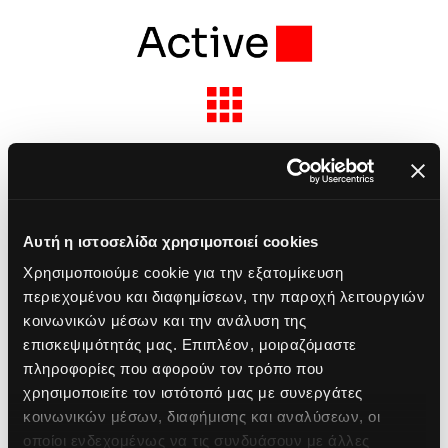
Skip
to
content
Toggle
Navigation
Solutions & Services
Previous
Next
Industries
Αυτή η ιστοσελίδα χρησιμοποιεί cookies
Project Description
Χρησιμοποιούμε cookie για την εξατομίκευση
περιεχομένου και διαφημίσεων, την παροχή λειτουργιών
Partners
κοινωνικών μέσων και την ανάλυση της
επισκεψιμότητάς μας. Επιπλέον, μοιραζόμαστε
Project Details
About Active
πληροφορίες που αφορούν τον τρόπο που
χρησιμοποιείτε τον ιστότοπό μας με συνεργάτες
κοινωνικών μέσων, διαφήμισης και αναλύσεων, οι
Categories:
Public Sector
Insights
οποίοι ενδεχομένως να τις συνδυάσουν με άλλες