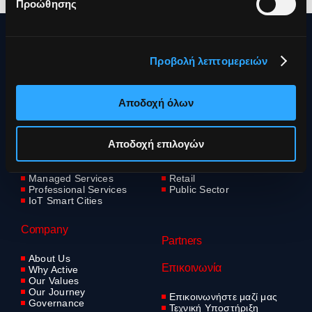
Προώθησης
15 Tsiklitira str
14121 Neo Iraklio
Προβολή λεπτομερειών
Athens – Greece
Tel. + 30 210 65 77 900
info@active.gr
Αποδοχή όλων
Solutions
Industries
Αποδοχή επιλογών
ICT Solutions
Education
Software & Cybersecurity
Hospitality
Data Center & Networking
Healthcare
Managed Services
Retail
Professional Services
Public Sector
IoT Smart Cities
Company
Partners
About Us
Επικοινωνία
Why Active
Our Values
Our Journey
Επικοινωνήστε μαζί μας
Governance
Τεχνική Υποστήριξη