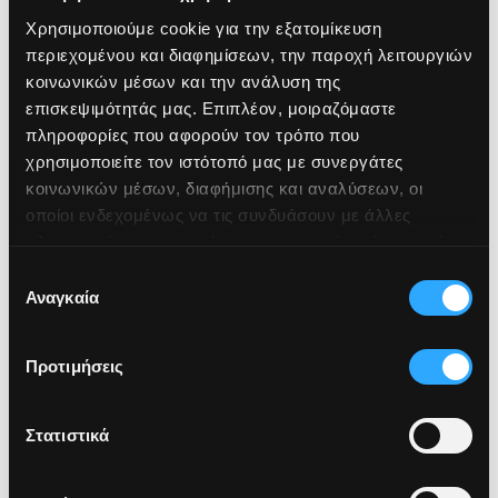
Χρησιμοποιούμε cookie για την εξατομίκευση
Careers
περιεχομένου και διαφημίσεων, την παροχή λειτουργιών
κοινωνικών μέσων και την ανάλυση της
επισκεψιμότητάς μας. Επιπλέον, μοιραζόμαστε
GET IN TOUCH
πληροφορίες που αφορούν τον τρόπο που
χρησιμοποιείτε τον ιστότοπό μας με συνεργάτες
κοινωνικών μέσων, διαφήμισης και αναλύσεων, οι
οποίοι ενδεχομένως να τις συνδυάσουν με άλλες
πληροφορίες που τους έχετε παραχωρήσει ή τις οποίες
έχουν συλλέξει σε σχέση με την από μέρους σας χρήση
Επιλογή
των υπηρεσιών τους.
Αναγκαία
συγκατάθεσης
Προτιμήσεις
Στατιστικά