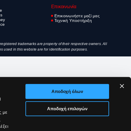
Επικοινωνία
ve
es
Επικοινωνήστε μαζί μας
ney
Τεχνική Υποστήριξη
nce
egistered trademarks are property of their respective owners. All
used in this website are for identification purposes.
Αποδοχή όλων
ή
Αποδοχή επιλογών
ς με
ς
έξει