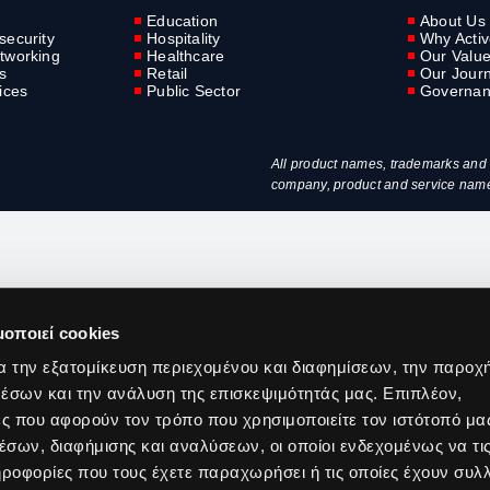
Education
About Us
security
Hospitality
Why Acti
tworking
Healthcare
Our Valu
s
Retail
Our Jour
ices
Public Sector
Governa
All product names, trademarks and r
company, product and service names 
μοποιεί cookies
α την εξατομίκευση περιεχομένου και διαφημίσεων, την παροχ
έσων και την ανάλυση της επισκεψιμότητάς μας. Επιπλέον,
ς που αφορούν τον τρόπο που χρησιμοποιείτε τον ιστότοπό μα
σων, διαφήμισης και αναλύσεων, οι οποίοι ενδεχομένως να τι
οφορίες που τους έχετε παραχωρήσει ή τις οποίες έχουν συλλ