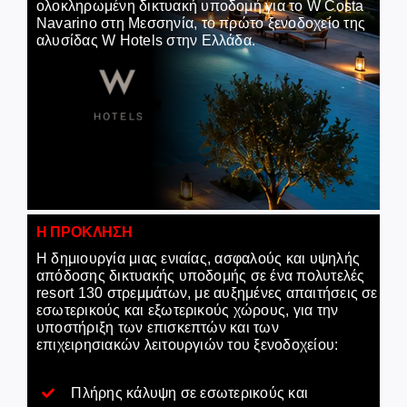
ολοκληρωμένη δικτυακή υποδομή για το W Costa
Navarino στη Μεσσηνία, το πρώτο ξενοδοχείο της
αλυσίδας W Hotels στην Ελλάδα.
Careers
GET IN TOUCH
Η ΠΡΟΚΛΗΣΗ
Η δημιουργία μιας ενιαίας, ασφαλούς και υψηλής
απόδοσης δικτυακής υποδομής σε ένα πολυτελές
resort 130 στρεμμάτων, με αυξημένες απαιτήσεις σε
εσωτερικούς και εξωτερικούς χώρους, για την
υποστήριξη των επισκεπτών και των
επιχειρησιακών λειτουργιών του ξενοδοχείου:
Πλήρης κάλυψη σε εσωτερικούς και