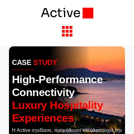
Skip
to
content
Toggle
Navigation
Solutions & Services
CASE
STUDY
Industries
High-Performance
Connectivity
Partners
Luxury Hospitality
About Active
Experiences
Insights
Η Active σχεδίασε, προμήθευσε και υλοποίησε την